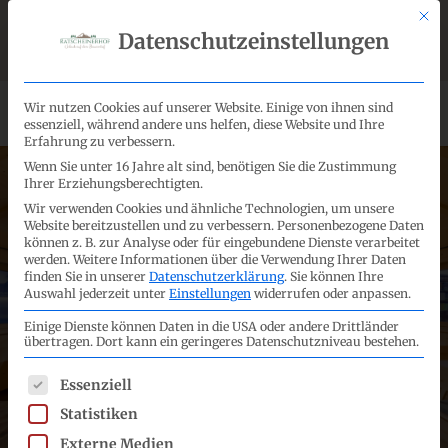
Skip
Mit d
facebook
instagram
Datenschutzeinstellungen
to
Anfrageformular
info@ratscheinerhof.it
Deutsch
main
content
Men
Wir nutzen Cookies auf unserer Website. Einige von ihnen sind
essenziell, während andere uns helfen, diese Website und Ihre
Erfahrung zu verbessern.
Wenn Sie unter 16 Jahre alt sind, benötigen Sie die Zustimmung
Ihrer Erziehungsberechtigten.
Wir verwenden Cookies und ähnliche Technologien, um unsere
Website bereitzustellen und zu verbessern.
Personenbezogene Daten
können z. B. zur Analyse oder für eingebundene Dienste verarbeitet
Angebote am Hof
werden.
Weitere Informationen über die Verwendung Ihrer Daten
finden Sie in unserer
Datenschutzerklärung
.
Sie können Ihre
Auswahl jederzeit unter
Einstellungen
widerrufen oder anpassen.
Einige Dienste können Daten in die USA oder andere Drittländer
übertragen. Dort kann ein geringeres Datenschutzniveau bestehen.
Genießen Sie Ihren Urlaub in
familiärer Atmosphäre und nutzen Sie
Es folgt eine Liste der Service-Gruppen, für die eine E
Essenziell
unsere Angebote am Hof
Statistiken
Externe Medien