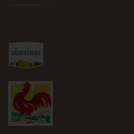
©
Landeswetterdienst