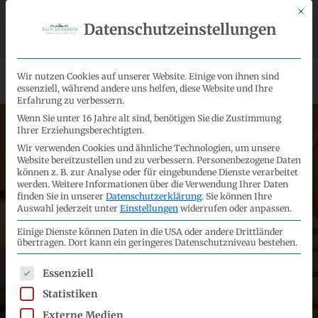
Skip
Mit d
facebook
instagram
Datenschutzeinstellungen
to
Anfrageformular
info@ratscheinerhof.it
Deutsch
main
content
Men
Wir nutzen Cookies auf unserer Website. Einige von ihnen sind
essenziell, während andere uns helfen, diese Website und Ihre
Erfahrung zu verbessern.
Wenn Sie unter 16 Jahre alt sind, benötigen Sie die Zustimmung
Ihrer Erziehungsberechtigten.
Wir verwenden Cookies und ähnliche Technologien, um unsere
Website bereitzustellen und zu verbessern.
Personenbezogene Daten
können z. B. zur Analyse oder für eingebundene Dienste verarbeitet
werden.
Weitere Informationen über die Verwendung Ihrer Daten
finden Sie in unserer
Datenschutzerklärung
.
Sie können Ihre
Auswahl jederzeit unter
Einstellungen
widerrufen oder anpassen.
Einige Dienste können Daten in die USA oder andere Drittländer
übertragen. Dort kann ein geringeres Datenschutzniveau bestehen.
Entdecken Sie jetzt ihre
Es folgt eine Liste der Service-Gruppen, für die eine E
Essenziell
Lieblingsferienwohnung:
Statistiken
Externe Medien